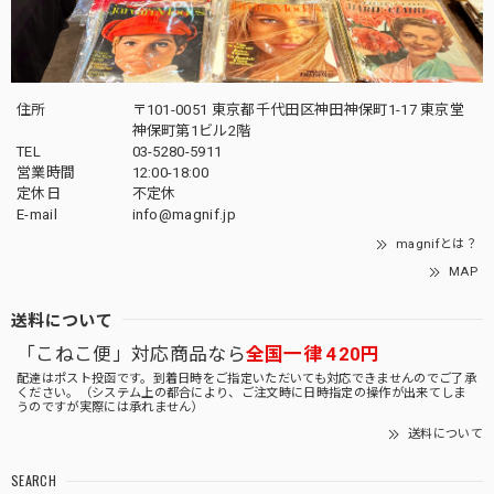
住所
〒101-0051 東京都千代田区神田神保町1-17 東京堂
神保町第1ビル2階
TEL
03-5280-5911
営業時間
12:00-18:00
定休日
不定休
E-mail
info@magnif.jp
magnifとは？
MAP
送料について
「こねこ便」対応商品なら
全国一律 420円
配達はポスト投函です。到着日時をご指定いただいても対応できませんのでご了承
ください。（システム上の都合により、ご注文時に日時指定の操作が出来てしま
うのですが実際には承れません）
送料について
SEARCH