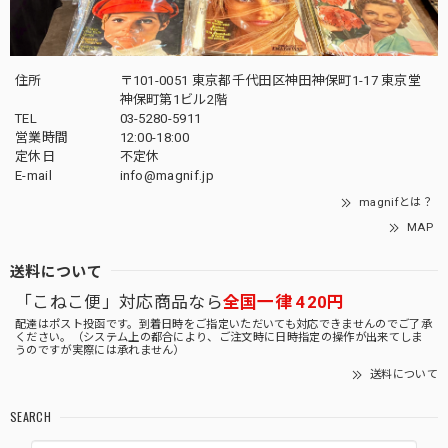
住所
〒101-0051 東京都千代田区神田神保町1-17 東京堂
神保町第1ビル2階
TEL
03-5280-5911
営業時間
12:00-18:00
定休日
不定休
E-mail
info@magnif.jp
magnifとは？
MAP
送料について
「こねこ便」対応商品なら
全国一律 420円
配達はポスト投函です。到着日時をご指定いただいても対応できませんのでご了承
ください。（システム上の都合により、ご注文時に日時指定の操作が出来てしま
うのですが実際には承れません）
送料について
SEARCH