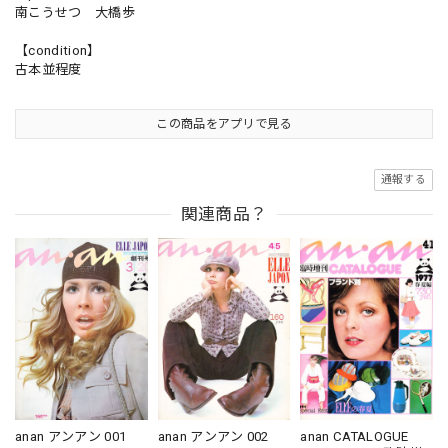
南こうせつ 大橋歩
【condition】
古本並程度
この商品をアプリで見る
通報する
関連商品？
anan アンアン 001
anan アンアン 002
anan CATALOGUE