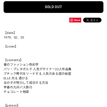
SOLD OUT
Save
【date】
1979．02．20
【cover】
【contents】
春のファッション色彩学
パリ・プレタポルテ 人気デザイナー22人作品集
ブチック時代をリードする 人気のある店の秘密
ELLE 光る 透ける
女の子が努力して成功する方法
早春の九州バス旅行
チョコレート物語
【person】