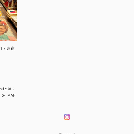
17 東京
nifとは？
MAP