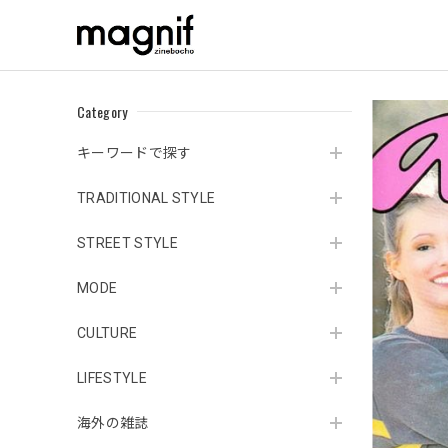
Category
キーワードで探す
TRADITIONAL STYLE
STREET STYLE
MODE
CULTURE
LIFESTYLE
海外の雑誌