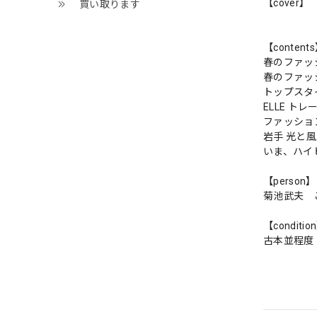
【cover】
買い取ります
【content
春のファッ
春のファッ
トップスタ
ELLE 
ファッショ
岩手 光と
いま、ハイ
【person】
菊池武夫 
【conditio
古本並程度