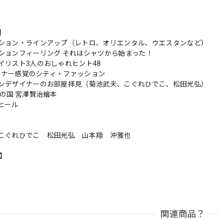
s】
ション・ラインアップ（レトロ、オリエンタル、ウエスタンなど）
ションフィーリング それはシャツから始まった！
イリスト3人のおしゃれヒント48
トレーナー感覚のシティ・ファッション
ンデザイナーのお部屋拝見（菊池武夫、こぐれひでこ、松田光弘）
風の国 宮澤賢治繪本
ヒール
こぐれひでこ 松田光弘 山本翔 沖雅也
n】
関連商品？