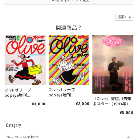
この商品をアプリで見る
通報する
関連商品？
Olive オリーブ
Olive オリーブ
popeye増刊
popeye増刊
『Olive』 書店用告知
1982.04.05
1981.11.05
¥2,000
ポスター（1983年10
¥3,000
月3日号）B3サイズ
¥5,000
Category
キーワードで探す