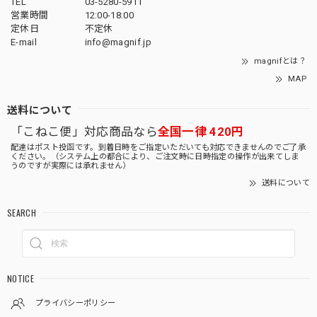
TEL
03-5280-5911
営業時間
12:00-18:00
定休日
不定休
E-mail
info@magnif.jp
magnifとは？
MAP
送料について
「こねこ便」対応商品なら
全国一律 420円
配達はポスト投函です。到着日時をご指定いただいても対応できませんのでご了承
ください。（システム上の都合により、ご注文時に日時指定の操作が出来てしま
うのですが実際には承れません）
送料について
SEARCH
NOTICE
プライバシーポリシー