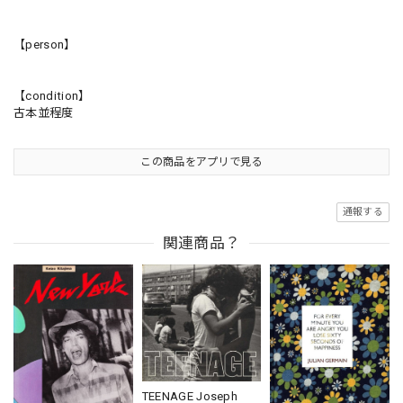
【person】
【condition】
古本並程度
この商品をアプリで見る
通報する
関連商品？
TEENAGE Joseph