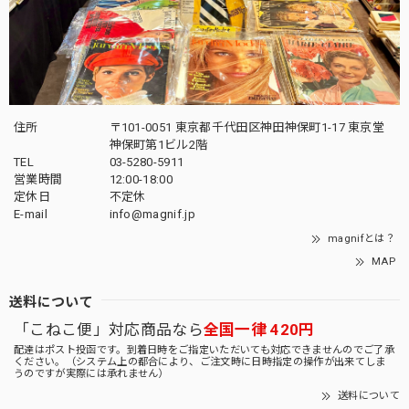
住所
〒101-0051 東京都千代田区神田神保町1-17 東京堂
神保町第1ビル2階
TEL
03-5280-5911
営業時間
12:00-18:00
定休日
不定休
E-mail
info@magnif.jp
magnifとは？
MAP
送料について
「こねこ便」対応商品なら
全国一律 420円
配達はポスト投函です。到着日時をご指定いただいても対応できませんのでご了承
ください。（システム上の都合により、ご注文時に日時指定の操作が出来てしま
うのですが実際には承れません）
送料について