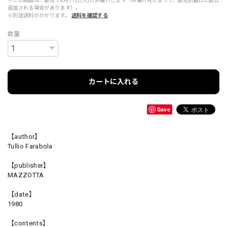
※この商品は、最短で8月11日(火)にお届けします（お届け先によって、最短到着日に数日
追加される場合があります）。
※別途送料がかかります。
送料を確認する
数量
カートに入れる
Save
【author】
Tullio Farabola
【publisher】
MAZZOTTA
【date】
1980
【contents】