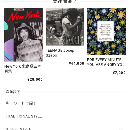
関連商品？
TEENAGE Joseph
Szabo
FOR EVERY MINUTE
¥44,000
YOU ARE ANGRY YOU
New York 北島敬三写
LOSE SIXTY
真集
¥7,000
SECONDS OF
¥28,000
HAPPINESS
Category
キーワードで探す
TRADITIONAL STYLE
STREET STYLE