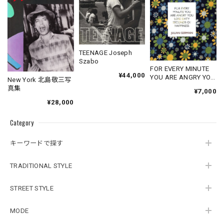
TEENAGE Joseph
Szabo
FOR EVERY MINUTE
¥44,000
YOU ARE ANGRY YOU
New York 北島敬三写
LOSE SIXTY
真集
¥7,000
SECONDS OF
¥28,000
HAPPINESS
Category
キーワードで探す
TRADITIONAL STYLE
STREET STYLE
MODE