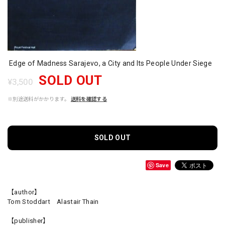
Edge of Madness Sarajevo, a City and Its People Under Siege
SOLD OUT
¥3,500
※別途送料がかかります。
送料を確認する
SOLD OUT
Save
【author】
Tom Stoddart Alastair Thain
【publisher】