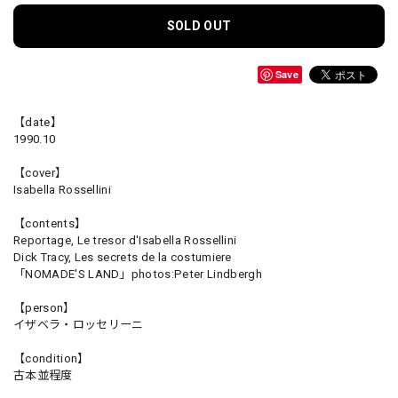
SOLD OUT
Save
【date】
1990.10
【cover】
Isabella Rossellini
【contents】
Reportage, Le tresor d'Isabella Rossellini
Dick Tracy, Les secrets de la costumiere
「NOMADE'S LAND」photos:Peter Lindbergh
【person】
イザベラ・ロッセリーニ
【condition】
古本並程度