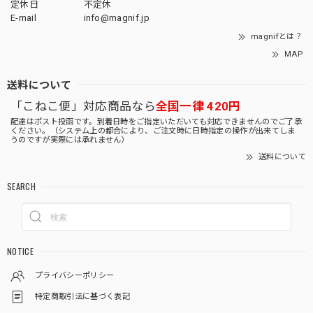
定休日
不定休
E-mail
info@magnif.jp
magnifとは？
MAP
送料について
「こねこ便」対応商品なら
全国一律 420円
配達はポスト投函です。到着日時をご指定いただいても対応できませんのでご了承
ください。（システム上の都合により、ご注文時に日時指定の操作が出来てしま
うのですが実際には承れません）
送料について
SEARCH
NOTICE
プライバシーポリシー
特定商取引法に基づく表記