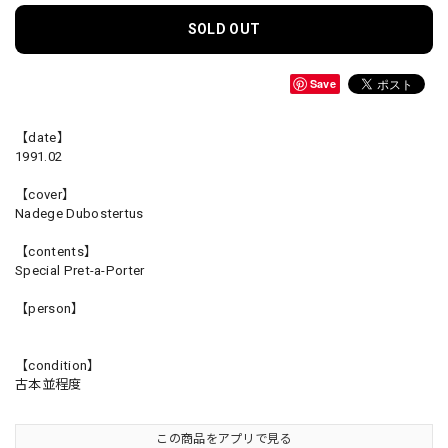
SOLD OUT
Save
【date】
1991.02
【cover】
Nadege Dubostertus
【contents】
Special Pret-a-Porter
【person】
【condition】
古本並程度
この商品をアプリで見る