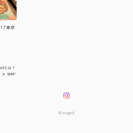
17 東京
nifとは？
MAP
© magnif