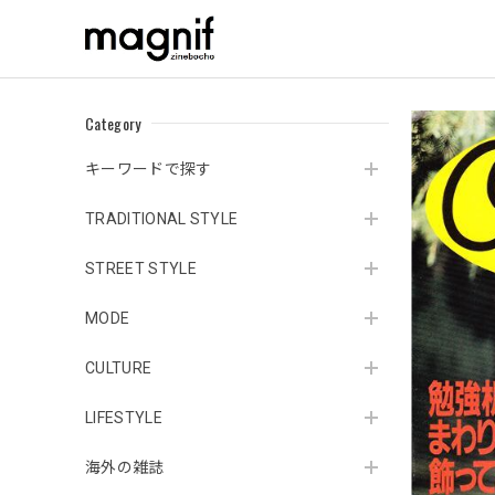
Category
キーワードで探す
TRADITIONAL STYLE
STREET STYLE
MODE
CULTURE
LIFESTYLE
海外の雑誌