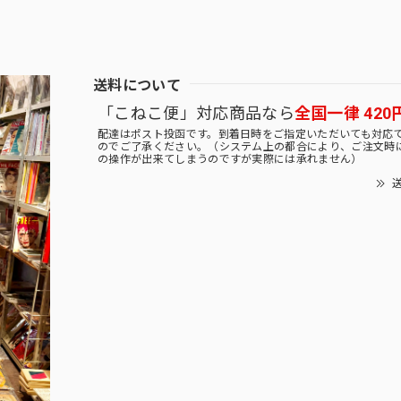
送料について
「こねこ便」対応商品なら
全国一律 420
配達はポスト投函です。到着日時をご指定いただいても対応
のでご了承ください。（システム上の都合により、ご注文時
の操作が出来てしまうのですが実際には承れません）
送