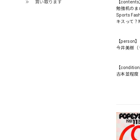
買い取ります
【content
勉強机のま
Sports Fashi
キスって？
【person】
今井美樹（
【conditio
古本並程度