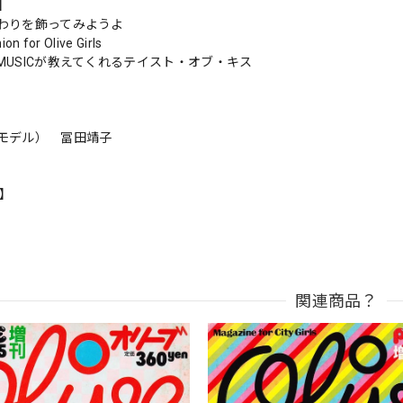
s】
わりを飾ってみようよ
on for Olive Girls
MUSICが教えてくれるテイスト・オブ・キス
モデル） 冨田靖子
n】
関連商品？