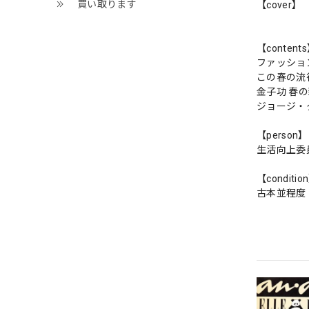
買い取ります
【cover】
【content
ファッショ
この春の流
金子功 春
ジョージ・
【person】
生活向上委
【conditio
古本並程度