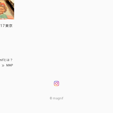
17 東京
nifとは？
MAP
© magnif