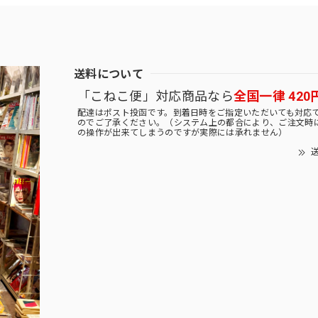
送料について
「こねこ便」対応商品なら
全国一律 420
配達はポスト投函です。到着日時をご指定いただいても対応
のでご了承ください。（システム上の都合により、ご注文時
の操作が出来てしまうのですが実際には承れません）
送