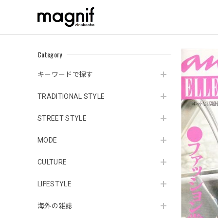
Category
キーワードで探す
TRADITIONAL STYLE
STREET STYLE
MODE
CULTURE
LIFESTYLE
海外の雑誌