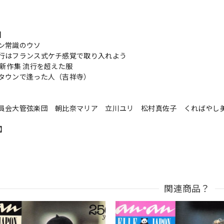
s】
ン常識のウソ
行はフランス式ケチ感覚で取り入れよう
の新作集 流行を超えた服
タウンで逢った人（吉祥寺）
員会大管弦楽団 朝比奈マリア 立川ユリ 松村真佐子 くればやし
n】
関連商品？