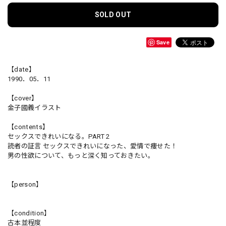
SOLD OUT
Save
【date】
1990．05．11
【cover】
金子國義イラスト
【contents】
セックスできれいになる。PART 2
読者の証言 セックスできれいになった、愛情で痩せた！
男の性欲について、もっと深く知っておきたい。
【person】
【condition】
古本並程度