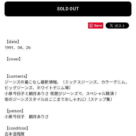
SOLD OUT
Save
【date】
1991．04．26
【cover】
【contents】
ジーンズの着こなし最新情報。（ミックスジーンズ、カラーデニム、
ビッグジーンズ、ホワイトデニム等）
小泉今日子と観月ありさ 夜遊びジーンズで、スペシャル競演！
街のジーンズスタイルはここまでおしゃれに!（スナップ集）
【person】
小泉今日子 観月ありさ
【condition】
古本並程度