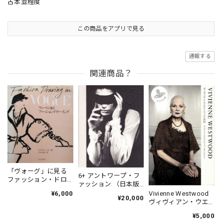
古本並程度
この商品をアプリで見る
通報する
関連商品？
「ヴォーグ」に見る
6+ アントワープ・フ
ファッション・ドロ
ァッション （日本版
ーイング
図録）
Vivienne Westwood
¥6,000
¥20,000
ヴィヴィアン・ウエ
ストウッド自伝
¥5,000