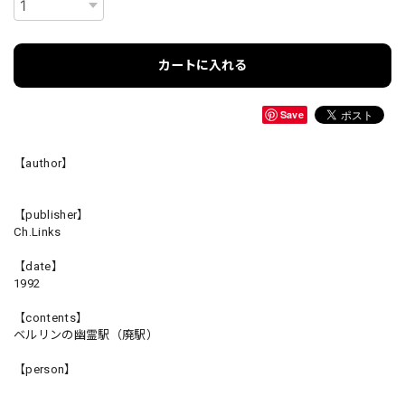
カートに入れる
Save
【author】
【publisher】
Ch.Links
【date】
1992
【contents】
ベルリンの幽霊駅（廃駅）
【person】