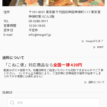
住所
〒101-0051 東京都千代田区神田神保町1-17 東京堂
神保町第1ビル2階
TEL
03-5280-5911
営業時間
12:00-18:00
定休日
不定休
E-mail
info@magnif.jp
magnifとは？
MAP
送料について
「こねこ便」対応商品なら
全国一律 420円
配達はポスト投函です。到着日時をご指定いただいても対応できませんのでご了承
ください。（システム上の都合により、ご注文時に日時指定の操作が出来てしま
うのですが実際には承れません）
送料について
SEARCH