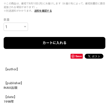
※この商品は、最短で8月10日(月)にお届けします（お届け先によって、最短到着日に数日
追加される場合があります）。
※別途送料がかかります。
送料を確認する
数量
カートに入れる
Save
【author】
【publisher】
INAX出版
【date】
1998年