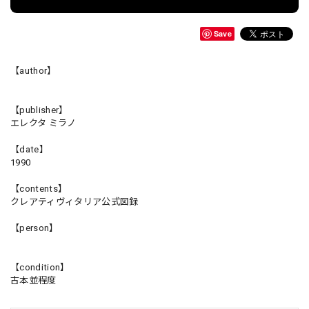
Save
【author】
【publisher】
エレクタ ミラノ
【date】
1990
【contents】
クレアティヴィタリア公式図録
【person】
【condition】
古本並程度