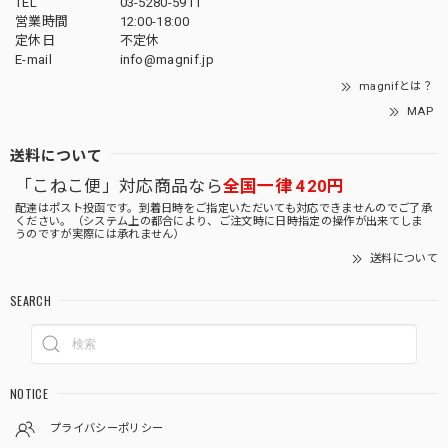
TEL
03-5280-5911
営業時間
12:00-18:00
定休日
不定休
E-mail
info@magnif.jp
magnifとは？
MAP
送料について
「こねこ便」対応商品なら
全国一律 420円
配達はポスト投函です。到着日時をご指定いただいても対応できませんのでご了承
ください。（システム上の都合により、ご注文時に日時指定の操作が出来てしま
うのですが実際には承れません）
送料について
SEARCH
NOTICE
プライバシーポリシー