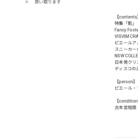
買い取ります
【content
特集「靴」
Fancy Foot
VISVIM CR
ピエールア
スニーカー
NSW COLLE
日本発クリ
ディスコの
【person】
ピエール・
【conditio
古本並程度