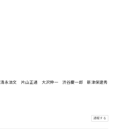
剣 清永浩文 片山正通 大沢伸一 渋谷慶一郎 新津保建秀
通報する