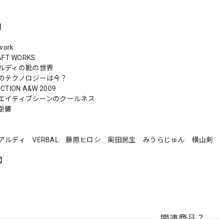
s】
work
AFT WORKS
ルディの靴の世界
のテクノロジーは今？
CTION A&W 2009
エイティブシーンのクールネス
逆襲
アルディ VERBAL 藤原ヒロシ 奥田民生 みうらじゅん 横山
n】
関連商品？