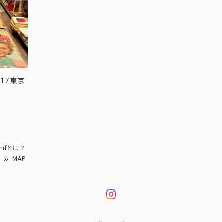
17 東京
nifとは？
MAP