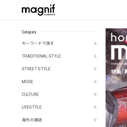
Category
キーワードで探す
TRADITIONAL STYLE
STREET STYLE
MODE
CULTURE
LIFESTYLE
海外の雑誌