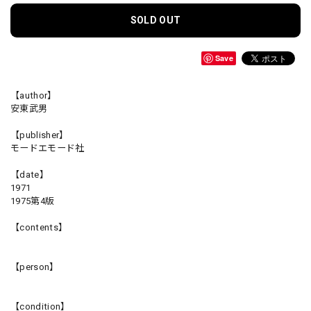
SOLD OUT
Save
【author】
安東武男
【publisher】
モードエモード社
【date】
1971
1975第4版
【contents】
【person】
【condition】