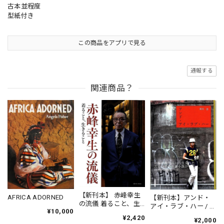
古本並程度
型紙付き
この商品をアプリで見る
通報する
関連商品？
【新刊本】 赤峰幸生
AFRICA ADORNED
【新刊本】アンド・
の流儀 着ること、生
アイ・ラブ・ハー / 鶴
¥10,000
きること
田啓
¥2,420
¥2,000