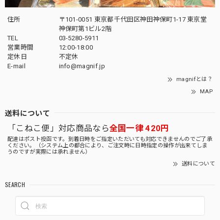
住所
〒101-0051 東京都千代田区神田神保町1-17 東京堂
神保町第1ビル2階
TEL
03-5280-5911
営業時間
12:00-18:00
定休日
不定休
E-mail
info@magnif.jp
magnifとは？
MAP
送料について
「こねこ便」対応商品なら
全国一律 420円
配達はポスト投函です。到着日時をご指定いただいても対応できませんのでご了承
ください。（システム上の都合により、ご注文時に日時指定の操作が出来てしま
うのですが実際には承れません）
送料について
SEARCH