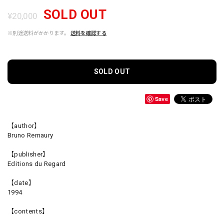
SOLD OUT
¥20,000
※別途送料がかかります。
送料を確認する
SOLD OUT
Save
【author】
Bruno Remaury
【publisher】
Editions du Regard
【date】
1994
【contents】