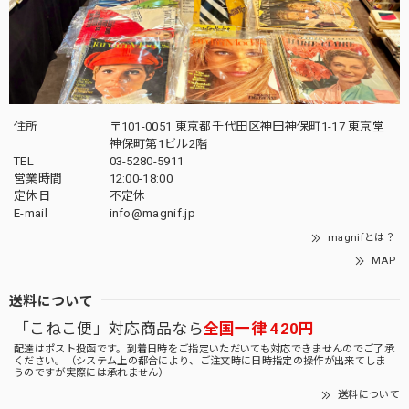
住所
〒101-0051 東京都千代田区神田神保町1-17 東京堂
神保町第1ビル2階
TEL
03-5280-5911
営業時間
12:00-18:00
定休日
不定休
E-mail
info@magnif.jp
magnifとは？
MAP
送料について
「こねこ便」対応商品なら
全国一律 420円
配達はポスト投函です。到着日時をご指定いただいても対応できませんのでご了承
ください。（システム上の都合により、ご注文時に日時指定の操作が出来てしま
うのですが実際には承れません）
送料について