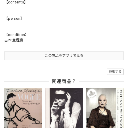
【contents】
【person】
【condition】
古本並程度
この商品をアプリで見る
通報する
関連商品？