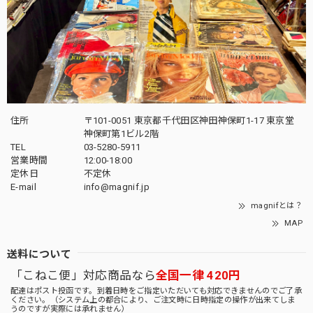
住所
〒101-0051 東京都千代田区神田神保町1-17 東京堂
神保町第1ビル2階
TEL
03-5280-5911
営業時間
12:00-18:00
定休日
不定休
E-mail
info@magnif.jp
magnifとは？
MAP
送料について
「こねこ便」対応商品なら
全国一律 420円
配達はポスト投函です。到着日時をご指定いただいても対応できませんのでご了承
ください。（システム上の都合により、ご注文時に日時指定の操作が出来てしま
うのですが実際には承れません）