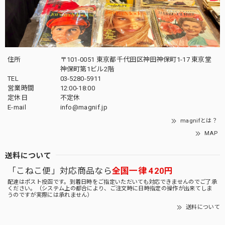
住所
〒101-0051 東京都千代田区神田神保町1-17 東京堂
神保町第1ビル2階
TEL
03-5280-5911
営業時間
12:00-18:00
定休日
不定休
E-mail
info@magnif.jp
magnifとは？
MAP
送料について
「こねこ便」対応商品なら
全国一律 420円
配達はポスト投函です。到着日時をご指定いただいても対応できませんのでご了承
ください。（システム上の都合により、ご注文時に日時指定の操作が出来てしま
うのですが実際には承れません）
送料について