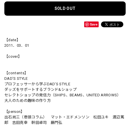
SOLD OUT
Save
【date】
2011．03．01
【cover】
【contents】
DAD'S STYLE
プロフェッサーから学ぶDAD'S STYLE
ダッズをサポートするブランド&ショップ
セレクトショップの発信力（SHIPS、BEAMS、UNITED ARROWS）
大人のための趣味の作り方
【person】
出石尚三（巻頭コラム） マット・エドメンソン 松田ユキ 渡辺篤
郎 吉田克幸 幹田卓司 藤門弘