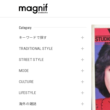
Category
キーワードで探す
TRADITIONAL STYLE
STREET STYLE
MODE
CULTURE
LIFESTYLE
海外の雑誌