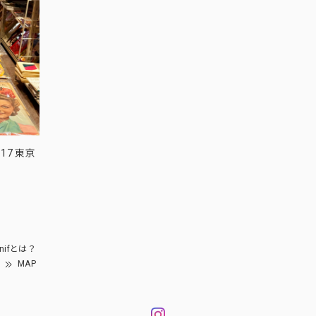
17 東京
nifとは？
MAP