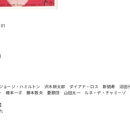
．01
s】
ジョージ・ハミルトン 沢木耕太郎 ダイアナ・ロス 新間寿 沼田
ー 橋本一子 藤本敦夫 憂歌団 山田太一 ルネ・デ・チャミーゾ
n】
れ