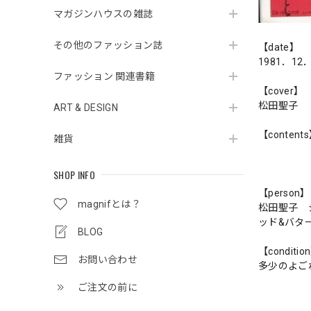
マガジンハウスの雑誌
その他のファッション誌
【date】
1981．12
ファッション 関連書籍
【cover】
松田聖子
ART & DESIGN
【content
雑貨
SHOP INFO
【person】
magnifとは？
松田聖子 
ッド&バタ
BLOG
【conditio
お問い合わせ
多少のよご
ご注文の前に