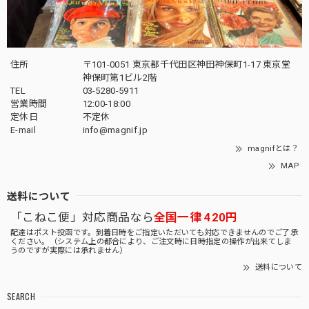
住所
〒101-0051 東京都千代田区神田神保町1-17 東京堂
神保町第1ビル2階
TEL
03-5280-5911
営業時間
12:00-18:00
定休日
不定休
E-mail
info@magnif.jp
magnifとは？
MAP
送料について
「こねこ便」対応商品なら
全国一律 420円
配達はポスト投函です。到着日時をご指定いただいても対応できませんのでご了承
ください。（システム上の都合により、ご注文時に日時指定の操作が出来てしま
うのですが実際には承れません）
送料について
SEARCH