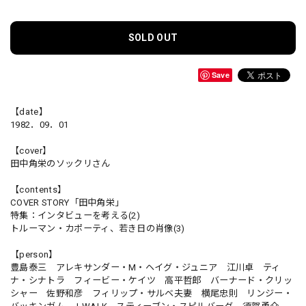
SOLD OUT
Save
【date】
1982．09．01
【cover】
田中角栄のソックリさん
【contents】
COVER STORY「田中角栄」
特集：インタビューを考える(2)
トルーマン・カポーティ、若き日の肖像(3)
【person】
豊島泰三 アレキサンダー・M・ヘイグ・ジュニア 江川卓 ティ
ナ・シナトラ フィービー・ケイツ 高平哲郎 バーナード・クリッ
シャー 佐野和彦 フィリップ・サルベ夫妻 横尾忠則 リンジー・