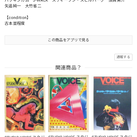
バッキンガム J-WALK スティーブン・スピルバーグ 須賀勇介
矢追純一 大竹省二
【condition】
古本並程度
この商品をアプリで見る
通報する
関連商品？