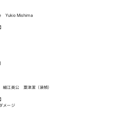
oe Yukio Mishima
r】
s】
 細江英公 粟津潔（装幀）
n】
ダメージ