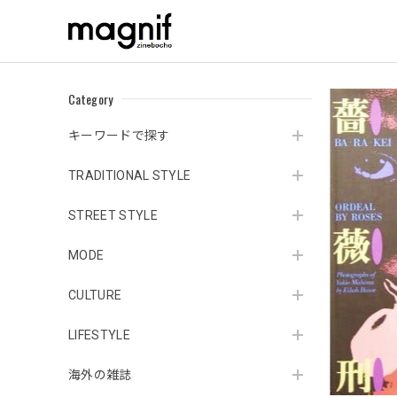
Category
キーワードで探す
TRADITIONAL STYLE
STREET STYLE
MODE
CULTURE
LIFESTYLE
海外の雑誌