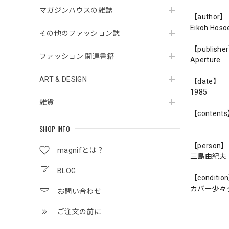
マガジンハウスの雑誌
【author】
Eikoh Hos
その他のファッション誌
【publishe
ファッション 関連書籍
Aperture
ART & DESIGN
【date】
1985
雑貨
【content
SHOP INFO
【person】
magnifとは？
三島由紀夫
BLOG
【conditio
カバー少々
お問い合わせ
ご注文の前に