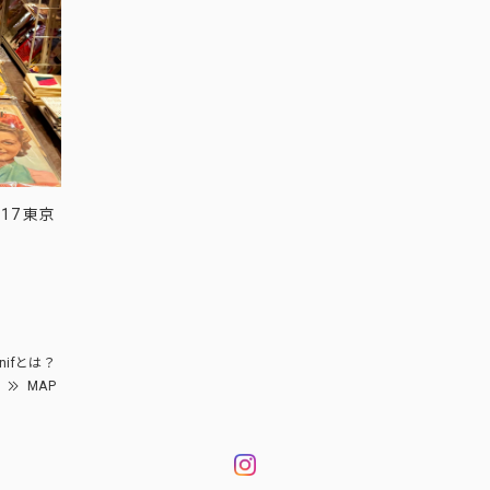
17 東京
nifとは？
MAP