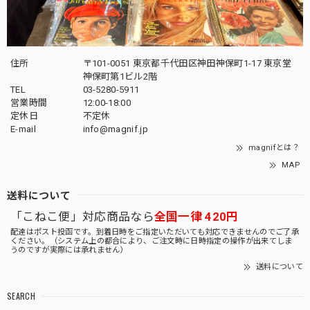
住所
〒101-0051 東京都千代田区神田神保町1-17 東京堂
神保町第1ビル2階
TEL
03-5280-5911
営業時間
12:00-18:00
定休日
不定休
E-mail
info@magnif.jp
magnifとは？
MAP
送料について
「こねこ便」対応商品なら
全国一律 420円
配達はポスト投函です。到着日時をご指定いただいても対応できませんのでご了承
ください。（システム上の都合により、ご注文時に日時指定の操作が出来てしま
うのですが実際には承れません）
送料について
SEARCH