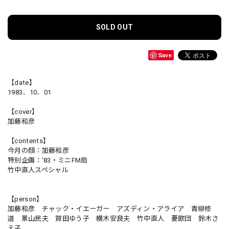
SOLD OUT
Save
【date】
1983．10．01
【cover】
加藤和彦
【contents】
今月の顔：加藤和彦
特別企画：'83・ミニFM局
竹中直人スペシャル
【person】
加藤和彦 チャック・イエーガー アズディン・アライア 青柳修
道 景山民夫 賀田ゆう子 横木安良夫 竹中直人 憂歌団 鈴木さ
え子