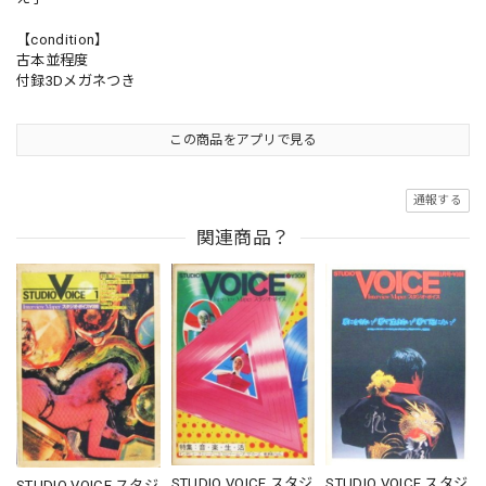
【condition】
古本並程度
付録3Dメガネつき
この商品をアプリで見る
通報する
関連商品？
STUDIO VOICE スタジ
STUDIO VOICE スタジ
STUDIO VOICE スタジ