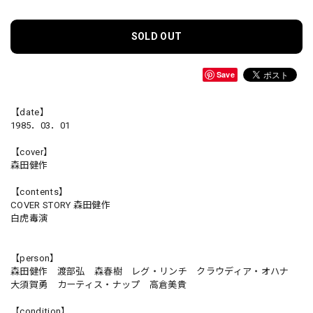
SOLD OUT
Save
【date】
1985．03．01
【cover】
森田健作
【contents】
COVER STORY 森田健作
白虎毒演
【person】
森田健作 渡部弘 森春樹 レグ・リンチ クラウディア・オハナ
大須賀勇 カーティス・ナップ 高倉美貴
【condition】