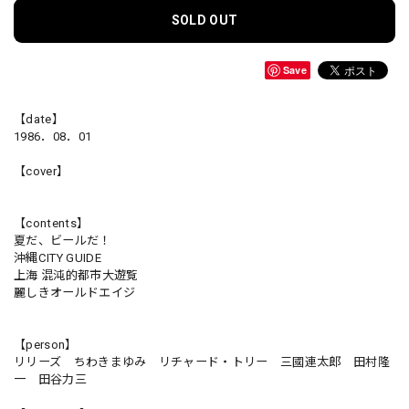
SOLD OUT
Save
【date】
1986．08．01
【cover】
【contents】
夏だ、ビールだ！
沖縄CITY GUIDE
上海 混沌的都市大遊覧
麗しきオールドエイジ
【person】
リリーズ ちわきまゆみ リチャード・トリー 三國連太郎 田村隆
一 田谷力三