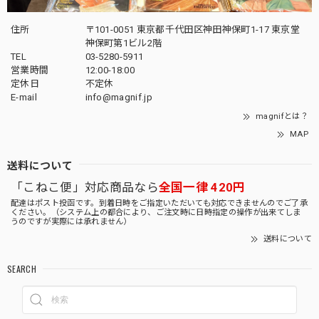
住所
〒101-0051 東京都千代田区神田神保町1-17 東京堂
神保町第1ビル2階
TEL
03-5280-5911
営業時間
12:00-18:00
定休日
不定休
E-mail
info@magnif.jp
magnifとは？
MAP
送料について
「こねこ便」対応商品なら
全国一律 420円
配達はポスト投函です。到着日時をご指定いただいても対応できませんのでご了承
ください。（システム上の都合により、ご注文時に日時指定の操作が出来てしま
うのですが実際には承れません）
送料について
SEARCH