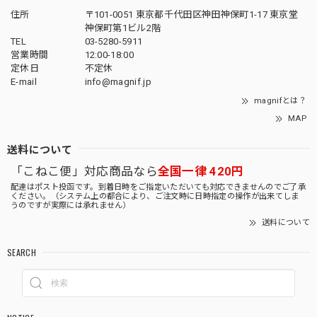
住所
〒101-0051 東京都千代田区神田神保町1-17 東京堂
神保町第1ビル2階
TEL
03-5280-5911
営業時間
12:00-18:00
定休日
不定休
E-mail
info@magnif.jp
magnifとは？
MAP
送料について
「こねこ便」対応商品なら
全国一律 420円
配達はポスト投函です。到着日時をご指定いただいても対応できませんのでご了承
ください。（システム上の都合により、ご注文時に日時指定の操作が出来てしま
うのですが実際には承れません）
送料について
SEARCH