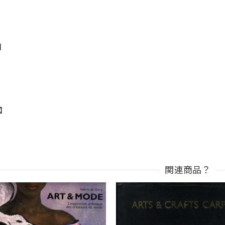
s】
n】
関連商品？