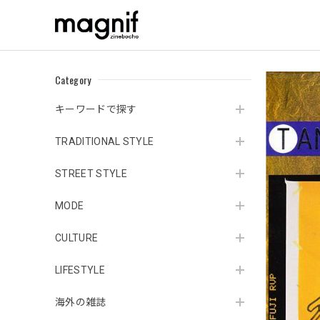
Category
キーワードで探す
TRADITIONAL STYLE
STREET STYLE
MODE
CULTURE
LIFESTYLE
海外の雑誌