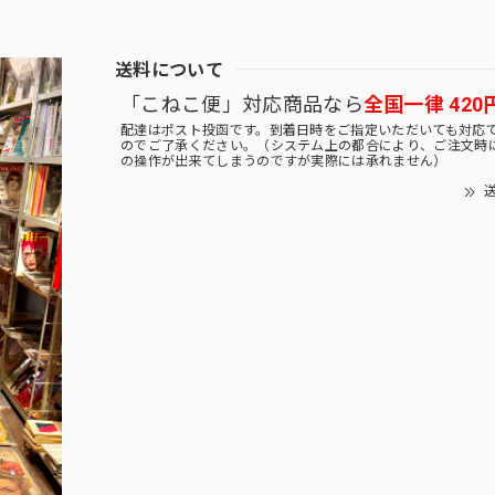
送料について
「こねこ便」対応商品なら
全国一律 420
配達はポスト投函です。到着日時をご指定いただいても対応
のでご了承ください。（システム上の都合により、ご注文時
の操作が出来てしまうのですが実際には承れません）
送