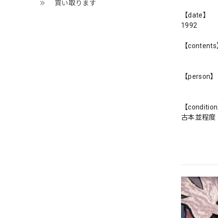
買い取ります
【date】
1992
【content
【person】
【conditio
古本並程度