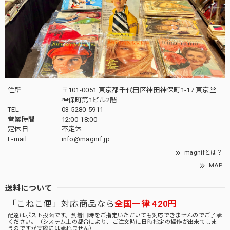
住所
〒101-0051 東京都千代田区神田神保町1-17 東京堂
神保町第1ビル2階
TEL
03-5280-5911
営業時間
12:00-18:00
定休日
不定休
E-mail
info@magnif.jp
magnifとは？
MAP
送料について
「こねこ便」対応商品なら
全国一律 420円
配達はポスト投函です。到着日時をご指定いただいても対応できませんのでご了承
ください。（システム上の都合により、ご注文時に日時指定の操作が出来てしま
うのですが実際には承れません）