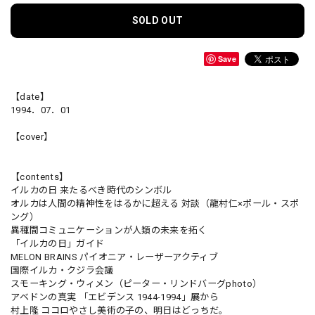
SOLD OUT
Save
【date】
1994．07．01
【cover】
【contents】
イルカの日 来たるべき時代のシンボル
オルカは人間の精神性をはるかに超える 対談（龍村仁×ポール・スポ
ング）
異種間コミュニケーションが人類の未来を拓く
「イルカの日」ガイド
MELON BRAINS パイオニア・レーザーアクティブ
国際イルカ・クジラ会議
スモーキング・ウィメン（ピーター・リンドバーグphoto）
アベドンの真実 「エビデンス 1944-1994」展から
村上隆 ココロやさし美術の子の、明日はどっちだ。