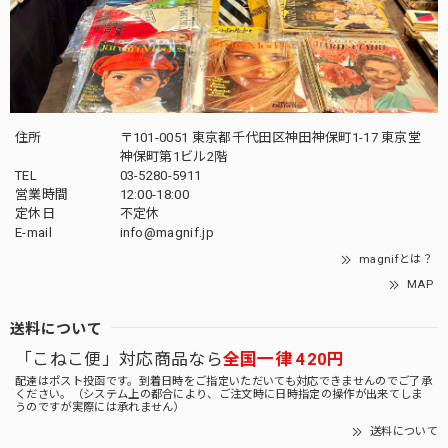
住所
〒101-0051 東京都千代田区神田神保町1-17 東京堂
神保町第1ビル2階
TEL
03-5280-5911
営業時間
12:00-18:00
定休日
不定休
E-mail
info@magnif.jp
magnifとは？
MAP
送料について
「こねこ便」対応商品なら
全国一律 420円
配達はポスト投函です。到着日時をご指定いただいても対応できませんのでご了承
ください。（システム上の都合により、ご注文時に日時指定の操作が出来てしま
うのですが実際には承れません）
送料について