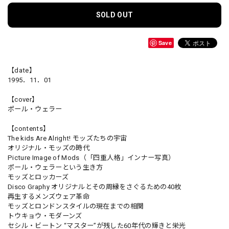
SOLD OUT
Save
【date】
1995．11．01
【cover】
ポール・ウェラー
【contents】
The kids Are Alright! モッズたちの宇宙
オリジナル・モッズの時代
Picture Image of Mods（「四重人格」インナー写真）
ポール・ウェラーという生き方
モッズとロッカーズ
Disco Graphy オリジナルとその周縁をさぐるための40枚
再生するメンズウェア革命
モッズとロンドンスタイルの現在までの相関
トウキョウ・モダーンズ
セシル・ビートン “マスター”が残した60年代の輝きと栄光