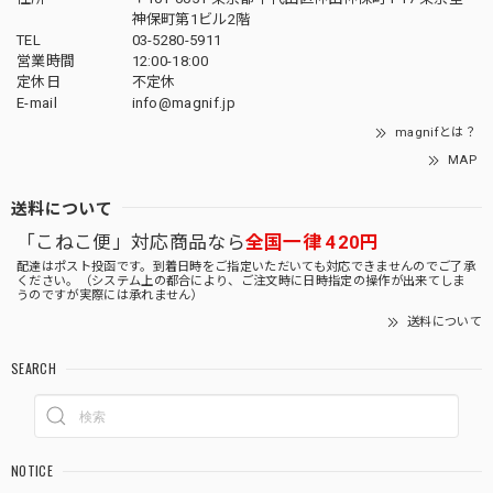
神保町第1ビル2階
TEL
03-5280-5911
営業時間
12:00-18:00
定休日
不定休
E-mail
info@magnif.jp
magnifとは？
MAP
送料について
「こねこ便」対応商品なら
全国一律 420円
配達はポスト投函です。到着日時をご指定いただいても対応できませんのでご了承
ください。（システム上の都合により、ご注文時に日時指定の操作が出来てしま
うのですが実際には承れません）
送料について
SEARCH
NOTICE