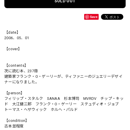
SOLD OUT
Save
【date】
2006．05．01
【cover】
【contents】
次に読む本、237冊
建築家フランク・O・ゲーリーが、ティファニーのジュエリーデザイ
ナーになりました。
【person】
フィリップ・スタルク SANAA 杉本博司 MVRDV チップ・キッ
ド 大江健三郎 フランク・O・ゲーリー ステュディオ・ジョブ
トーマス・ヘザウィック ホルヘ・パルド
【condition】
古本並程度