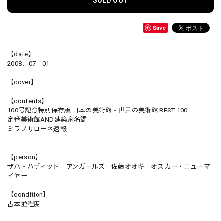
SOLD OUT
Save
【date】
2008．07．01
【cover】
【contents】
100号記念特別保存版 日本の美術館・世界の美術館 BEST 100
定番美術館AND建築家名鑑
ミラノサローネ速報
【person】
ザハ・ハディッド アンガールズ 佐藤オオキ オスカー・ニューマ
イヤー
【condition】
古本並程度