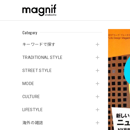
Category
キーワードで探す
TRADITIONAL STYLE
STREET STYLE
MODE
CULTURE
LIFESTYLE
海外の雑誌