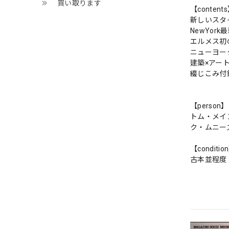
買い取ります
【content
新しいスタ
NewYor
エルメス初
ニューヨー
建築×アー
綴じこみ付
【person】
トム・メイ
ク・ムニー
【conditio
古本並程度