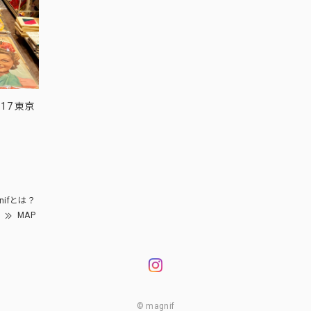
17 東京
nifとは？
MAP
© magnif