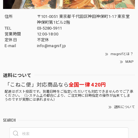
住所
〒101-0051 東京都千代田区神田神保町1-17 東京堂
神保町第1ビル2階
TEL
03-5280-5911
営業時間
12:00-18:00
定休日
不定休
E-mail
info@magnif.jp
magnifとは？
MAP
送料について
「こねこ便」対応商品なら
全国一律 420円
配達はポスト投函です。到着日時をご指定いただいても対応できませんのでご了承
ください。（システム上の都合により、ご注文時に日時指定の操作が出来てしま
うのですが実際には承れません）
送料について
SEARCH