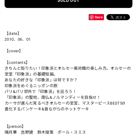
SOLD OUT
Save
【date】
2010．06．01
【cover】
【contents】
きちんと知りたい！印象派とオルセー美術館の楽しみ方。オルセーの
至宝「印象派」の基礎知識。
あなたの好きな「印象派」は何ですか？
印象派をめぐるニッポンの旅
パリ&パリ郊外で「印象派」を巡ろう！
「印象派」の聖地、南仏&ノルマンディーを目指せ！
カーサが選んだ見るべきオルセーの至宝、マスターピースBEST50!
進化するパンケーキ&昔ながらのホットケーキ
【person】
陽月華 吉野建 鈴木理策 ポール・スミス