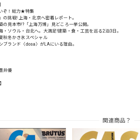
s】
いぞ！総力★特集
」の挑戦! 上海・北京へ密着レポート。
築の見本市!?「上海万博」見どころ一挙公開。
海・ソウル・台北へ。大満足!建築・食・工芸を巡る2泊3日。
夏秋冬かき氷スペシャル
ンブランド〈dosa〉がLAにいる理由。
蒼井優
n】
関連商品？