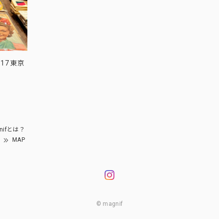
17 東京
nifとは？
MAP
© magnif