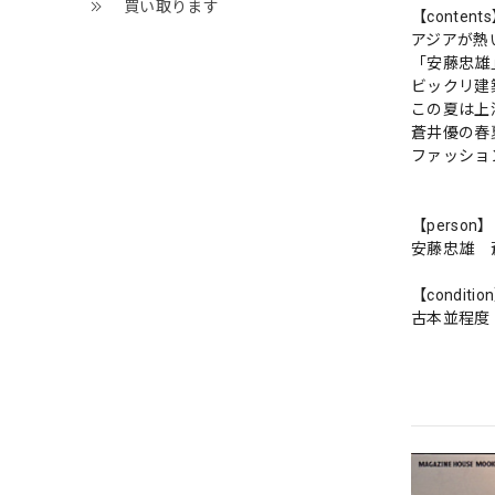
買い取ります
【content
アジアが熱
「安藤忠雄
ビックリ建
この夏は上
蒼井優の春
ファッショ
【person】
安藤忠雄 
【conditio
古本並程度