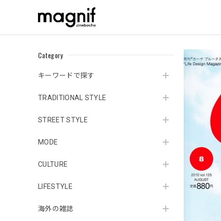
Category
キーワードで探す
TRADITIONAL STYLE
STREET STYLE
MODE
CULTURE
LIFESTYLE
海外の雑誌