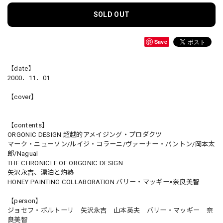
SOLD OUT
Save
【date】
2000．11．01
【cover】
【contents】
ORGONIC DESIGN 超越的アメイジング・プロダクツ
マーク・ニューソン/ルイジ・コラーニ/ヴァーナー・パントン/岡本太
郎/Nagual
THE CHRONICLE OF ORGONIC DESIGN
矢沢永吉、漂泊と灼熱
HONEY PAINTING COLLABORATION バリー・マッギー×奈良美智
【person】
ジョセフ・ボルトーリ 矢沢永吉 山本英夫 バリー・マッギー 奈
良美智