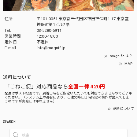
住所
〒101-0051 東京都千代田区神田神保町1-17 東京堂
神保町第1ビル2階
TEL
03-5280-5911
営業時間
12:00-18:00
定休日
不定休
E-mail
info@magnif.jp
magnifとは？
MAP
送料について
「こねこ便」対応商品なら
全国一律 420円
配達はポスト投函です。到着日時をご指定いただいても対応できませんのでご了承
ください。（システム上の都合により、ご注文時に日時指定の操作が出来てしま
うのですが実際には承れません）
送料について
SEARCH