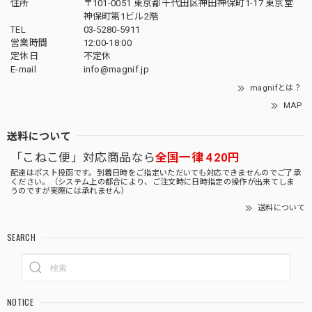
住所
〒101-0051 東京都千代田区神田神保町1-17 東京堂
神保町第1ビル2階
TEL
03-5280-5911
営業時間
12:00-18:00
定休日
不定休
E-mail
info@magnif.jp
magnifとは？
MAP
送料について
「こねこ便」対応商品なら
全国一律 420円
配達はポスト投函です。到着日時をご指定いただいても対応できませんのでご了承
ください。（システム上の都合により、ご注文時に日時指定の操作が出来てしま
うのですが実際には承れません）
送料について
SEARCH
NOTICE