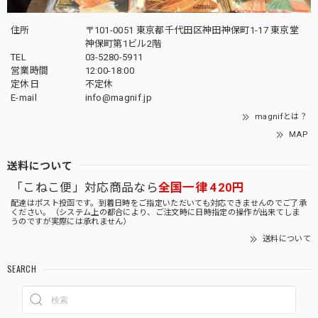
住所
〒101-0051 東京都千代田区神田神保町1-17 東京堂
神保町第1ビル2階
TEL
03-5280-5911
営業時間
12:00-18:00
定休日
不定休
E-mail
info@magnif.jp
magnifとは？
MAP
送料について
「こねこ便」対応商品なら
全国一律 420円
配達はポスト投函です。到着日時をご指定いただいても対応できませんのでご了承
ください。（システム上の都合により、ご注文時に日時指定の操作が出来てしま
うのですが実際には承れません）
送料について
SEARCH