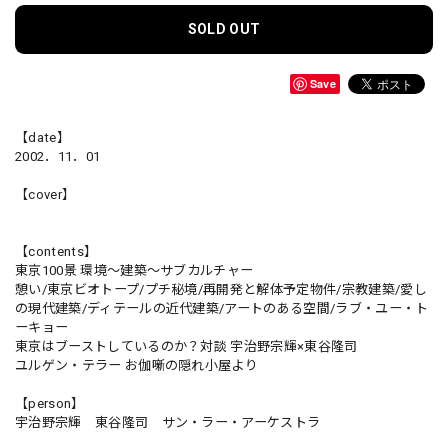
SOLD OUT
Save
【date】
2002．11．01
【cover】
【contents】
東京100景 環境～建築～サブカルチャー
憩い/東京ビオトープ/プチ秘境/再開発と解体予定物件/宗教建築/愛し
の現代建築/ディテールの近代建築/アートのある空間/ラブ・ユー・ト
ーキョー
東京はブーストしているのか？対談 宇治野宗輝×東谷隆司
ユルゲン・テラー お伽噺の隠れ小屋より
【person】
宇治野宗輝 東谷隆司 サン・ラー・アーケストラ