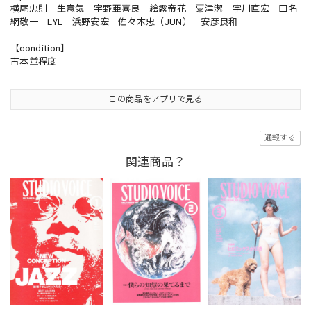
横尾忠則 生意気 宇野亜喜良 絵露帝花 粟津潔 宇川直宏 田名
網敬一 EYE 浜野安宏 佐々木忠（JUN） 安彦良和
【condition】
古本並程度
この商品をアプリで見る
通報する
関連商品？