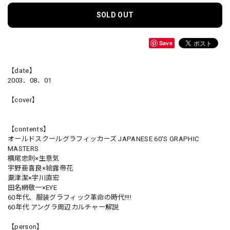
SOLD OUT
Save
【date】
2003．08．01
【cover】
【contents】
オールドスクールグラフィッカーズ JAPANESE 60'S GRAPHIC
MASTERS
横尾忠則×生意気
宇野亜喜良×絵露帝花
粟津潔×宇川直宏
田名網敬一×EYE
60年代、服装グラフィック革命の時代!!!!
60年代 アングラ周辺カルチャー解説
【person】