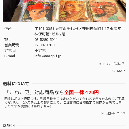
住所
〒101-0051 東京都千代田区神田神保町1-17 東京堂
神保町第1ビル2階
TEL
03-5280-5911
営業時間
12:00-18:00
定休日
不定休
E-mail
info@magnif.jp
magnifとは？
MAP
送料について
「こねこ便」対応商品なら
全国一律 420円
配達はポスト投函です。到着日時をご指定いただいても対応できませんのでご了承
ください。（システム上の都合により、ご注文時に日時指定の操作が出来てしま
うのですが実際には承れません）
送料について
SEARCH