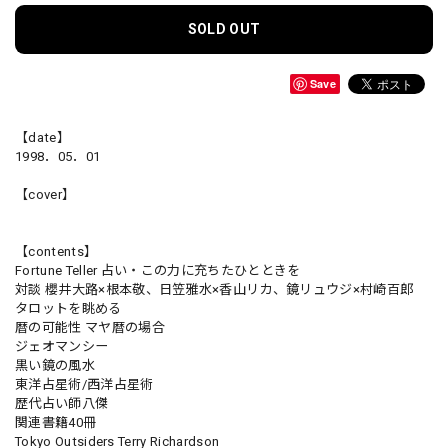
SOLD OUT
Save
【date】
1998．05．01
【cover】
【contents】
Fortune Teller 占い・この力に充ちたひとときを
対談 櫻井大路×根本敬、日笠雅水×香山リカ、鏡リュウジ×村崎百郎
タロットを眺める
暦の可能性 マヤ暦の場合
ジェオマンシー
黒い鏡の風水
東洋占星術/西洋占星術
歴代占い師八傑
関連書籍40冊
Tokyo Outsiders Terry Richardson