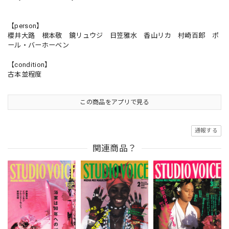
【person】
櫻井大路 根本敬 鏡リュウジ 日笠雅水 香山リカ 村崎百郎 ポ
ール・バーホーベン
【condition】
古本並程度
この商品をアプリで見る
通報する
関連商品？