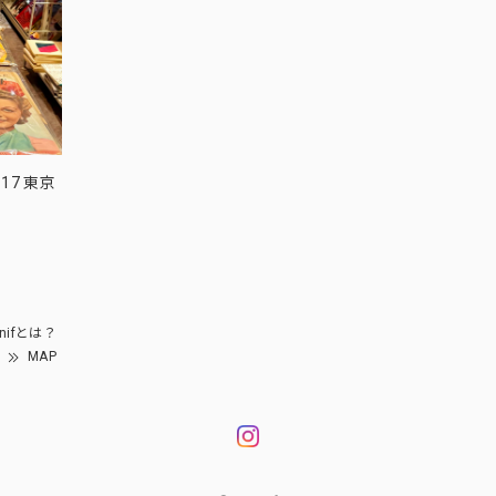
17 東京
nifとは？
MAP