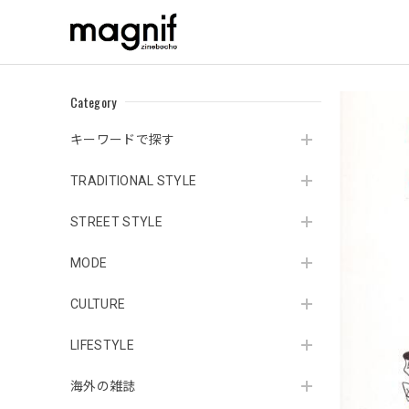
Category
キーワードで探す
TRADITIONAL STYLE
STREET STYLE
MODE
CULTURE
LIFESTYLE
海外の雑誌