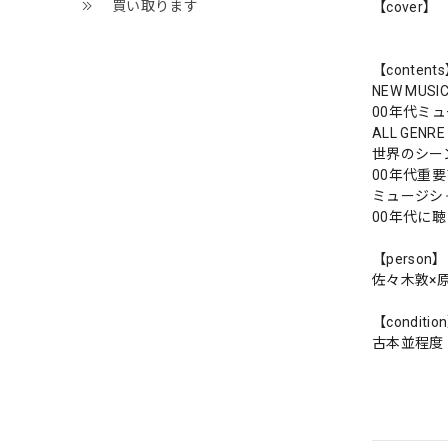
買い取ります
【cover】
【content
NEW MUS
00年代ミ
ALL GENRE
世界のシー
00年代重
ミュージシ
00年代に
【person】
佐々木敦×
【conditio
古本並程度