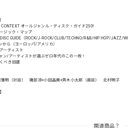
s】
IC CONTEXT オールジャンル・ディスク・ガイド250!
ュージック・マップ
 DISC GUIDE（ROCK/J-ROCK/CLUB/TECHNO/R&B/HIP HOP/JAZZ/
ンから（ヨーロッパ/アメリカ）
要アーティスト
ャン/アーティストが選ぶゼロ年代のこの一枚！
聴くべき旧譜
原雅明（対談） 磯部涼×小田晶房×斉木小太郎（鼎談） 北村明子
n】
関連商品？