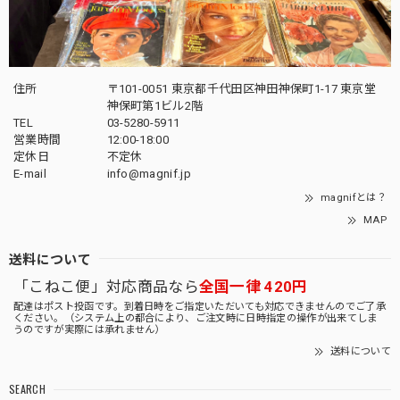
住所
〒101-0051 東京都千代田区神田神保町1-17 東京堂
神保町第1ビル2階
TEL
03-5280-5911
営業時間
12:00-18:00
定休日
不定休
E-mail
info@magnif.jp
magnifとは？
MAP
送料について
「こねこ便」対応商品なら
全国一律 420円
配達はポスト投函です。到着日時をご指定いただいても対応できませんのでご了承
ください。（システム上の都合により、ご注文時に日時指定の操作が出来てしま
うのですが実際には承れません）
送料について
SEARCH