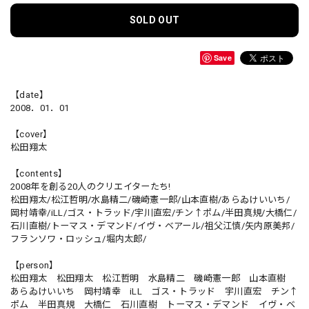
SOLD OUT
Save
【date】
2008．01．01
【cover】
松田翔太
【contents】
2008年を創る20人のクリエイターたち!
松田翔太/松江哲明/水島精二/磯崎憲一郎/山本直樹/あらゐけいいち/
岡村靖幸/iLL/ゴス・トラッド/宇川直宏/チン↑ポム/半田真規/大橋仁/
石川直樹/トーマス・デマンド/イヴ・ベアール/祖父江慎/矢内原美邦/
フランソワ・ロッシュ/堀内太郎/
【person】
松田翔太 松田翔太 松江哲明 水島精二 磯崎憲一郎 山本直樹
あらゐけいいち 岡村靖幸 iLL ゴス・トラッド 宇川直宏 チン↑
ポム 半田真規 大橋仁 石川直樹 トーマス・デマンド イヴ・ベ