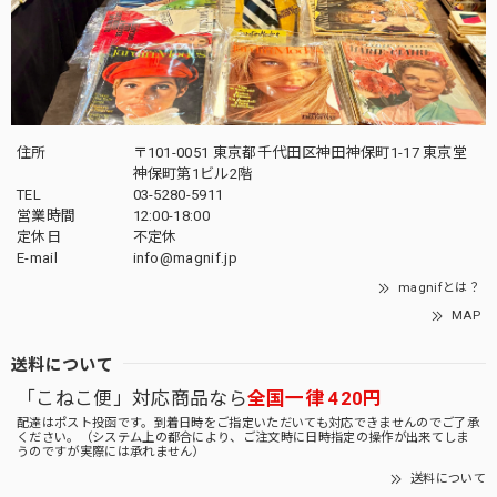
住所
〒101-0051 東京都千代田区神田神保町1-17 東京堂
神保町第1ビル2階
TEL
03-5280-5911
営業時間
12:00-18:00
定休日
不定休
E-mail
info@magnif.jp
magnifとは？
MAP
送料について
「こねこ便」対応商品なら
全国一律 420円
配達はポスト投函です。到着日時をご指定いただいても対応できませんのでご了承
ください。（システム上の都合により、ご注文時に日時指定の操作が出来てしま
うのですが実際には承れません）
送料について