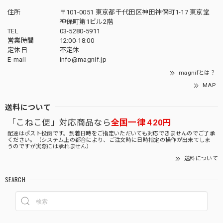
住所
〒101-0051 東京都千代田区神田神保町1-17 東京堂
神保町第1ビル2階
TEL
03-5280-5911
営業時間
12:00-18:00
定休日
不定休
E-mail
info@magnif.jp
magnifとは？
MAP
送料について
「こねこ便」対応商品なら
全国一律 420円
配達はポスト投函です。到着日時をご指定いただいても対応できませんのでご了承
ください。（システム上の都合により、ご注文時に日時指定の操作が出来てしま
うのですが実際には承れません）
送料について
SEARCH