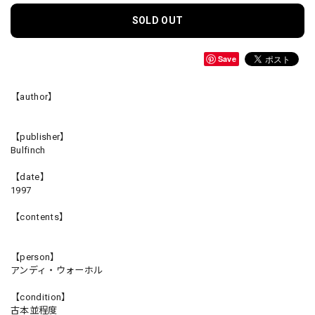
SOLD OUT
Save
【author】
【publisher】
Bulfinch
【date】
1997
【contents】
【person】
アンディ・ウォーホル
【condition】
古本並程度