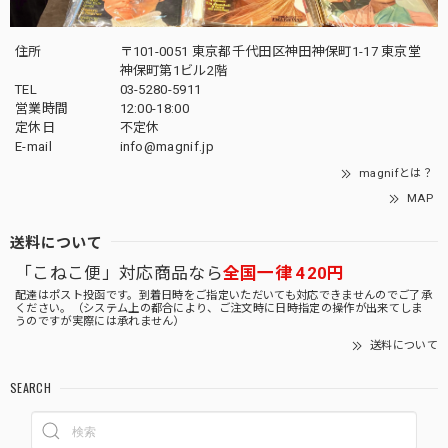
住所
〒101-0051 東京都千代田区神田神保町1-17 東京堂
神保町第1ビル2階
TEL
03-5280-5911
営業時間
12:00-18:00
定休日
不定休
E-mail
info@magnif.jp
magnifとは？
MAP
送料について
「こねこ便」対応商品なら
全国一律 420円
配達はポスト投函です。到着日時をご指定いただいても対応できませんのでご了承
ください。（システム上の都合により、ご注文時に日時指定の操作が出来てしま
うのですが実際には承れません）
送料について
SEARCH