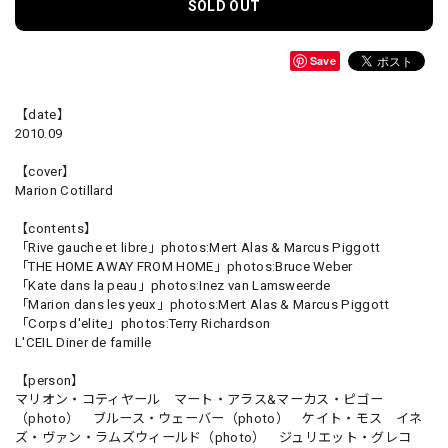
SOLD OUT
Save
【date】
2010.09
【cover】
Marion Cotillard
【contents】
「Rive gauche et libre」photos:Mert Alas & Marcus Piggott
「THE HOME AWAY FROM HOME」photos:Bruce Weber
「Kate dans la peau」photos:Inez van Lamsweerde
「Marion dans les yeux」photos:Mert Alas & Marcus Piggott
「Corps d'elite」photos:Terry Richardson
L'CEIL Diner de famille
【person】
マリオン・コティヤール マート・アラス&マーカス・ピゴー
（photo） ブルース・ウェーバー（photo） ケイト・モス イネ
ズ・ヴァン・ラムズウィールド（photo） ジュリエット・グレコ