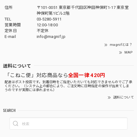
住所
〒101-0051 東京都千代田区神田神保町1-17 東京堂
神保町第1ビル2階
TEL
03-5280-5911
営業時間
12:00-18:00
定休日
不定休
E-mail
info@magnif.jp
magnifとは？
MAP
送料について
「こねこ便」対応商品なら
全国一律 420円
配達はポスト投函です。到着日時をご指定いただいても対応できませんのでご了承
ください。（システム上の都合により、ご注文時に日時指定の操作が出来てしま
うのですが実際には承れません）
送料について
SEARCH