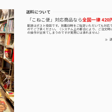
送料について
「こねこ便」対応商品なら
全国一律 420
配達はポスト投函です。到着日時をご指定いただいても対応
のでご了承ください。（システム上の都合により、ご注文時
の操作が出来てしまうのですが実際には承れません）
送