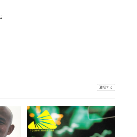
ち
通報する