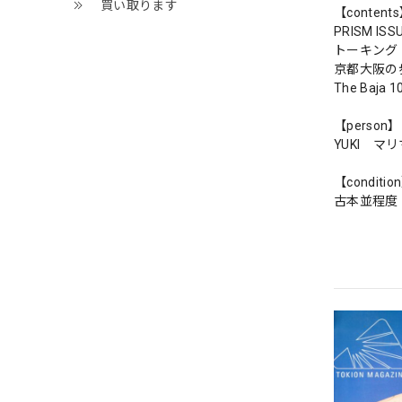
買い取ります
【content
PRISM ISS
トーキング
京都大阪の
The Baja 1
【person】
YUKI マ
【conditio
古本並程度