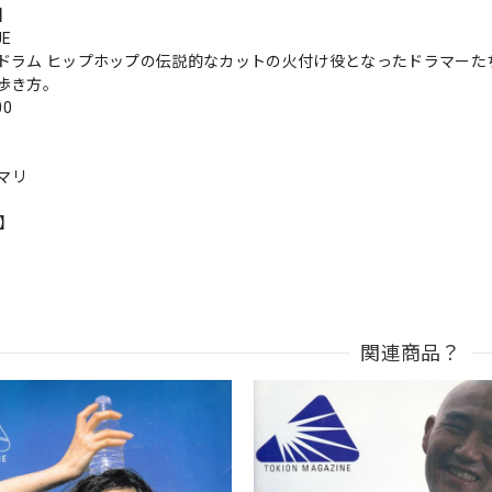
s】
UE
ドラム ヒップホップの伝説的なカットの火付け役となったドラマーた
歩き方。
00
リマリ
n】
関連商品？