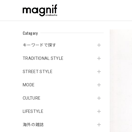
Category
キーワードで探す
TRADITIONAL STYLE
STREET STYLE
MODE
CULTURE
LIFESTYLE
海外の雑誌